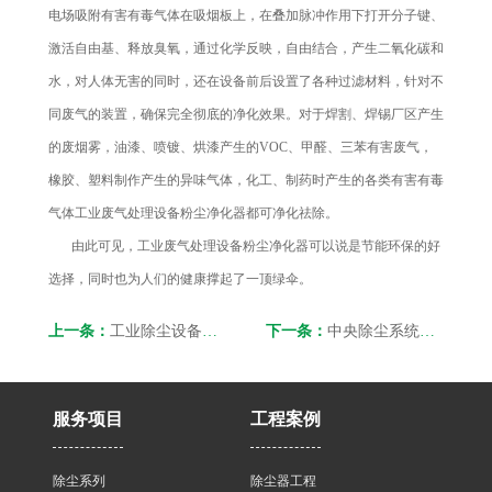
电场吸附有害有毒气体在吸烟板上，在叠加脉冲作用下打开分子键、
激活自由基、释放臭氧，通过化学反映，自由结合，产生二氧化碳和
水，对人体无害的同时，还在设备前后设置了各种过滤材料，针对不
同废气的装置，确保完全彻底的净化效果。对于焊割、焊锡厂区产生
的废烟雾，油漆、喷镀、烘漆产生的VOC、甲醛、三苯有害废气，
橡胶、塑料制作产生的异味气体，化工、制药时产生的各类有害有毒
气体工业废气处理设备粉尘净化器都可净化祛除。
由此可见，工业废气处理设备粉尘净化器可以说是节能环保的好
选择，同时也为人们的健康撑起了一顶绿伞。
上一条：
工业除尘设备的工作原理
下一条：
中央除尘系统到底好在哪里
服务项目
工程案例
除尘系列
除尘器工程