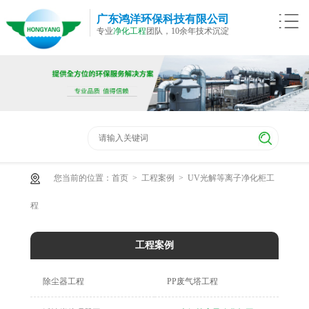
广东鸿洋环保科技有限公司
专业
净化工程
团队，10余年技术沉淀
您当前的位置：
首页
>
工程案例
>
UV光解等离子净化柜工
程
工程案例
除尘器工程
PP废气塔工程