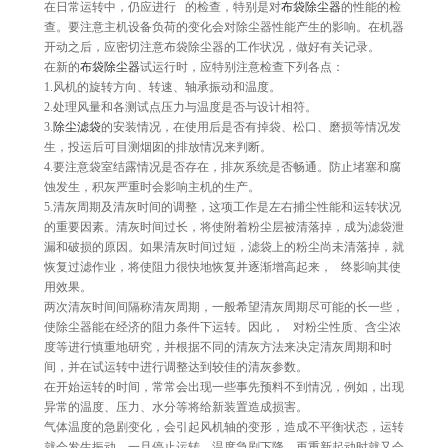
在日常运转中，仍应进行 的检查，特别是对
布袋除尘器
的性能的检
查。要注意主机设备负荷的变化会对除尘器性能产生的影响。在机器
开动之后，应密切注意布袋除尘器的工作状况，做好有关记录。
在新的
布袋除尘器
试运行时，应特别注意检查下列各点：
1.风机的旋转方向、转速、轴承振动和温度。
2.处理风量和各测试点压力与温度是否与设计相符。
3.
除尘滤袋
的安装情况，在使用后是否有掉袋、松口、磨损等情况发
生，投运后可目测烟囱的排放情况来判断。
4.要注意袋室结露情况是否存在，排灰系统是否畅通。防止堵塞和腐
蚀发生，积灰严重时会影响主机的生产。
5.清灰周期及清灰时间的调整，这项工作是左右捕尘性能和运转状况
的重要因素。清灰时间过长，将使附着粉尘层被清落掉，成为滤袋泄
漏和破损的原因。如果清灰时间过短，滤袋上的粉尘尚未清落掉，就
恢复过滤作业，将使阻力很快地恢复并逐渐增高起来， 终影响其使
用效果。
两次清灰时间间隔称清灰周期，一般希望清灰周期尽可能的长一些，
使除尘器能在经济的阻力条件下运转。因此， 对粉尘性质、含尘浓
度等进行慎重地研究，并根据不同的清灰方法来决定清灰周期和时
间，并在试运转中进行调整达到较佳的清灰参数。
在开始运转的时间，常常会出现一些事先预料不到情况，例如，出现
异常的温度、压力、水分等将给新装置造成损害。
气体温度的急剧变化，会引起风机轴的变形，造成不平衡状态，运转
就会发生振动。一旦停止运转，温度急剧下降，再重新起动时就又会