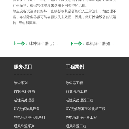
产生振动。根据气体温度来选用不同类型的风机。
除尘设备试运转的好坏，直接影响其是否能投入正常运行，如处理不
当，布袋除尘器很可能会很快失去效用，因此，做好
除尘设备
的试运
转 细心和慎重。
上一条：
脉冲除尘器 启动步骤和预涂灰步骤
下一条：
单机除尘器如何安装
服务项目
工程案例
除尘系列
除尘器工程
PP废气处理塔
PP废气塔工程
活性炭处理器
活性炭处理器工程
UV光解除臭设备
UV光解等离子净化柜工程
静电油烟净化器系列
静电油烟净化器工程
通风降温系列
通风降温工程